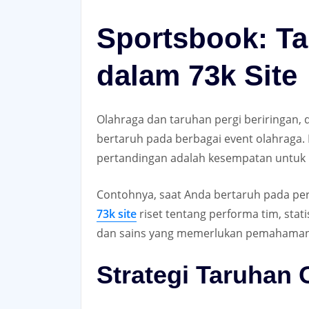
Sportsbook: T
dalam 73k Site
Olahraga dan taruhan pergi beriringan,
bertaruh pada berbagai event olahraga. 
pertandingan adalah kesempatan untuk
Contohnya, saat Anda bertaruh pada per
73k site
riset tentang performa tim, statis
dan sains yang memerlukan pemahaman 
Strategi Taruhan 