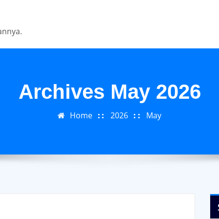
annya.
Archives May 2026
Home
2026
May