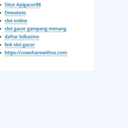
Situs Apigacor88
Dewatoto
slot online
slot gacor gampang menang
daftar bdkasino
link slot gacor
https://cowsharewithus.com