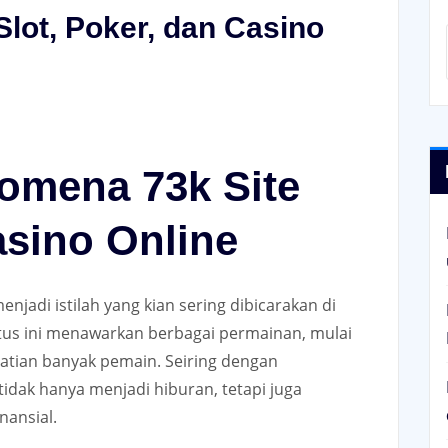
 Slot, Poker, dan Casino
mena 73k Site
sino Online
enjadi istilah yang kian sering dibicarakan di
itus ini menawarkan berbagai permainan, mulai
hatian banyak pemain. Seiring dengan
idak hanya menjadi hiburan, tetapi juga
nansial.