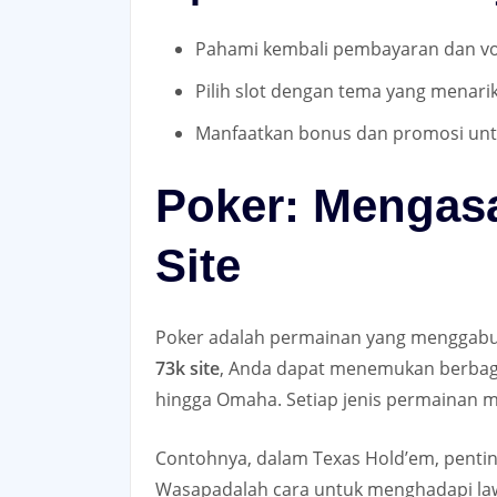
Pahami kembali pembayaran dan vol
Pilih slot dengan tema yang menarik
Manfaatkan bonus dan promosi un
Poker: Mengasa
Site
Poker adalah permainan yang menggabu
73k site
, Anda dapat menemukan berbaga
hingga Omaha. Setiap jenis permainan me
Contohnya, dalam Texas Hold’em, penti
Wasapadalah cara untuk menghadapi l