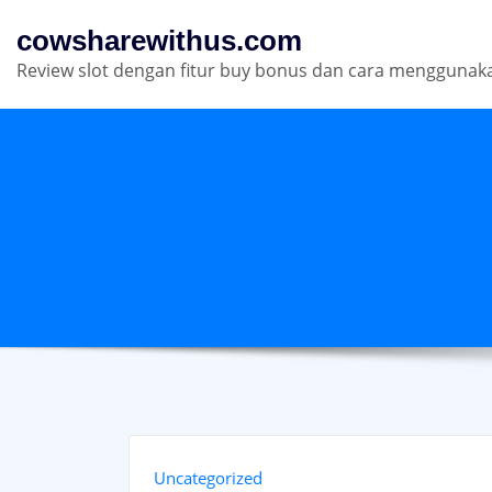
Skip
cowsharewithus.com
to
Review slot dengan fitur buy bonus dan cara menggunak
content
Uncategorized