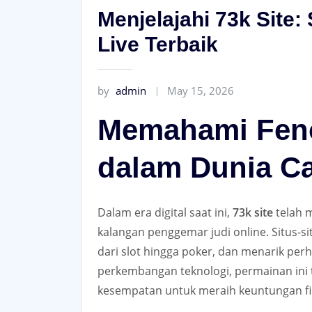
Menjelajahi 73k Site:
Live Terbaik
by
admin
May 15, 2026
Memahami Feno
dalam Dunia Ca
Dalam era digital saat ini,
73k site
telah m
kalangan penggemar judi online. Situs-s
dari slot hingga poker, dan menarik per
perkembangan teknologi, permainan ini t
kesempatan untuk meraih keuntungan fi