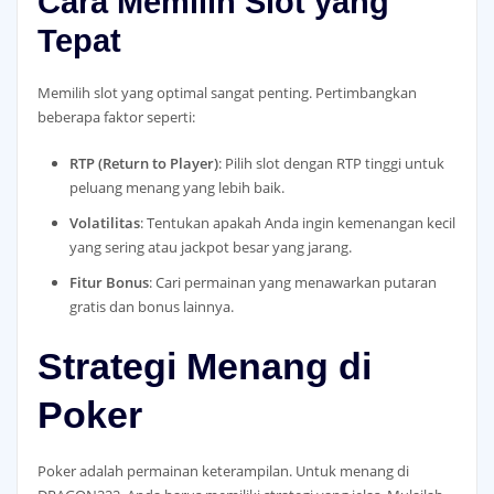
Cara Memilih Slot yang
Tepat
Memilih slot yang optimal sangat penting. Pertimbangkan
beberapa faktor seperti:
RTP (Return to Player)
: Pilih slot dengan RTP tinggi untuk
peluang menang yang lebih baik.
Volatilitas
: Tentukan apakah Anda ingin kemenangan kecil
yang sering atau jackpot besar yang jarang.
Fitur Bonus
: Cari permainan yang menawarkan putaran
gratis dan bonus lainnya.
Strategi Menang di
Poker
Poker adalah permainan keterampilan. Untuk menang di