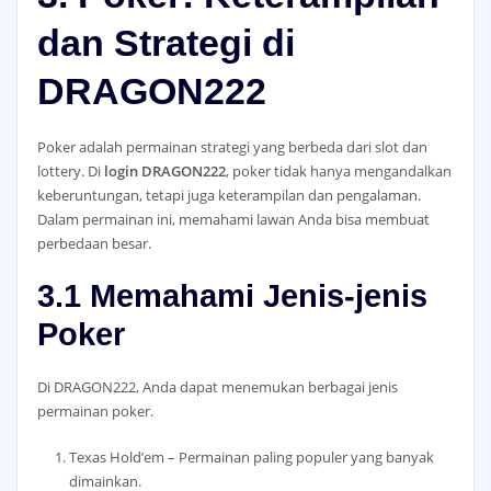
dan Strategi di
DRAGON222
Poker adalah permainan strategi yang berbeda dari slot dan
lottery. Di
login DRAGON222
, poker tidak hanya mengandalkan
keberuntungan, tetapi juga keterampilan dan pengalaman.
Dalam permainan ini, memahami lawan Anda bisa membuat
perbedaan besar.
3.1 Memahami Jenis-jenis
Poker
Di DRAGON222, Anda dapat menemukan berbagai jenis
permainan poker.
Texas Hold’em – Permainan paling populer yang banyak
dimainkan.