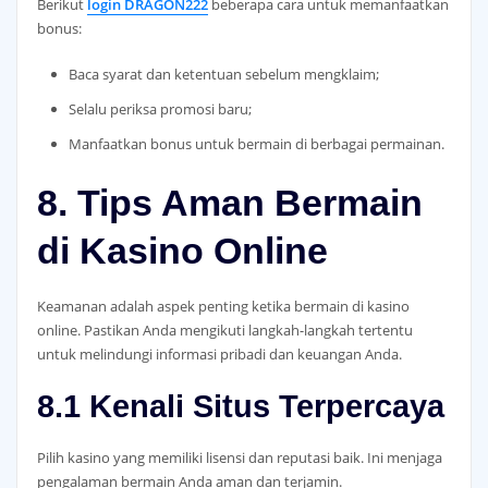
Berikut
login DRAGON222
beberapa cara untuk memanfaatkan
bonus:
Baca syarat dan ketentuan sebelum mengklaim;
Selalu periksa promosi baru;
Manfaatkan bonus untuk bermain di berbagai permainan.
8. Tips Aman Bermain
di Kasino Online
Keamanan adalah aspek penting ketika bermain di kasino
online. Pastikan Anda mengikuti langkah-langkah tertentu
untuk melindungi informasi pribadi dan keuangan Anda.
8.1 Kenali Situs Terpercaya
Pilih kasino yang memiliki lisensi dan reputasi baik. Ini menjaga
pengalaman bermain Anda aman dan terjamin.