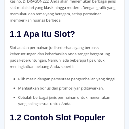
kasino. Di DRAGON222, Anda akan menemukan berbagai jenis
slot mulai dari yang klasik hingga modern. Dengan grafik yang
memukau dan tema yang beragam, setiap permainan
memberikan nuansa berbeda.
1.1 Apa Itu Slot?
Slot adalah permainan judi sederhana yang berbasis
keberuntungan dan keberhasilan Anda sangat bergantung
pada keberuntungan. Namun, ada beberapa tips untuk
meningkatkan peluang Anda, seperti:
Pilih mesin dengan persentase pengembalian yang tinggi.
Manfaatkan bonus dan promosi yang ditawarkan.
Cobalah berbagai jenis permainan untuk menemukan
yang paling sesuai untuk Anda.
1.2 Contoh Slot Populer