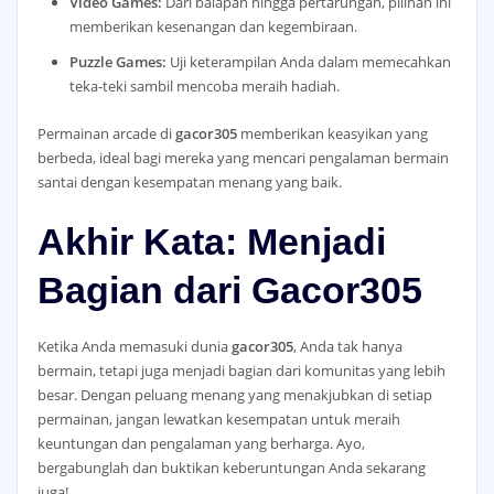
Video Games:
Dari balapan hingga pertarungan, pilihan ini
memberikan kesenangan dan kegembiraan.
Puzzle Games:
Uji keterampilan Anda dalam memecahkan
teka-teki sambil mencoba meraih hadiah.
Permainan arcade di
gacor305
memberikan keasyikan yang
berbeda, ideal bagi mereka yang mencari pengalaman bermain
santai dengan kesempatan menang yang baik.
Akhir Kata: Menjadi
Bagian dari Gacor305
Ketika Anda memasuki dunia
gacor305
, Anda tak hanya
bermain, tetapi juga menjadi bagian dari komunitas yang lebih
besar. Dengan peluang menang yang menakjubkan di setiap
permainan, jangan lewatkan kesempatan untuk meraih
keuntungan dan pengalaman yang berharga. Ayo,
bergabunglah dan buktikan keberuntungan Anda sekarang
juga!