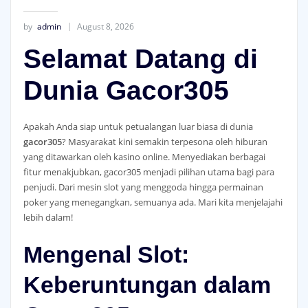
by
admin
August 8, 2026
Selamat Datang di
Dunia Gacor305
Apakah Anda siap untuk petualangan luar biasa di dunia
gacor305
? Masyarakat kini semakin terpesona oleh hiburan
yang ditawarkan oleh kasino online. Menyediakan berbagai
fitur menakjubkan, gacor305 menjadi pilihan utama bagi para
penjudi. Dari mesin slot yang menggoda hingga permainan
poker yang menegangkan, semuanya ada. Mari kita menjelajahi
lebih dalam!
Mengenal Slot:
Keberuntungan dalam