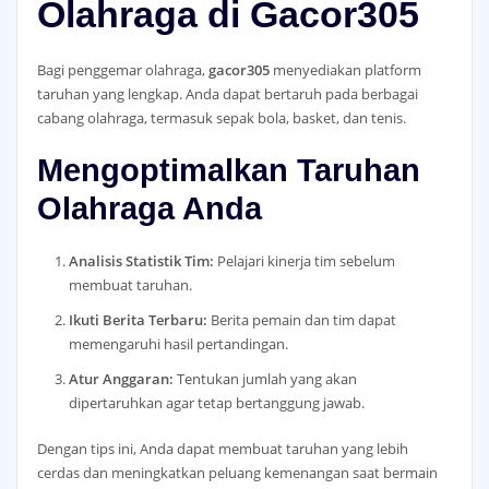
Olahraga di Gacor305
Bagi penggemar olahraga,
gacor305
menyediakan platform
taruhan yang lengkap. Anda dapat bertaruh pada berbagai
cabang olahraga, termasuk sepak bola, basket, dan tenis.
Mengoptimalkan Taruhan
Olahraga Anda
Analisis Statistik Tim:
Pelajari kinerja tim sebelum
membuat taruhan.
Ikuti Berita Terbaru:
Berita pemain dan tim dapat
memengaruhi hasil pertandingan.
Atur Anggaran:
Tentukan jumlah yang akan
dipertaruhkan agar tetap bertanggung jawab.
Dengan tips ini, Anda dapat membuat taruhan yang lebih
cerdas dan meningkatkan peluang kemenangan saat bermain