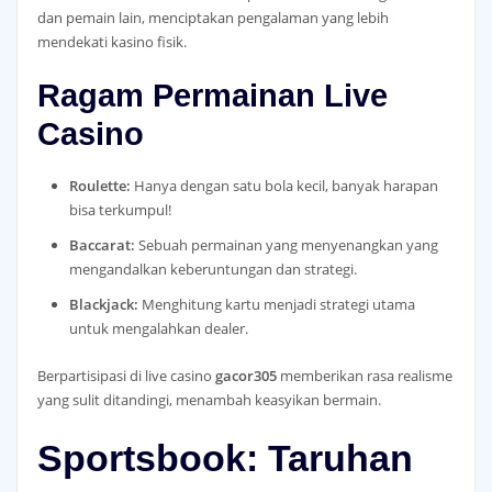
dan pemain lain, menciptakan pengalaman yang lebih
mendekati kasino fisik.
Ragam Permainan Live
Casino
Roulette:
Hanya dengan satu bola kecil, banyak harapan
bisa terkumpul!
Baccarat:
Sebuah permainan yang menyenangkan yang
mengandalkan keberuntungan dan strategi.
Blackjack:
Menghitung kartu menjadi strategi utama
untuk mengalahkan dealer.
Berpartisipasi di live casino
gacor305
memberikan rasa realisme
yang sulit ditandingi, menambah keasyikan bermain.
Sportsbook: Taruhan