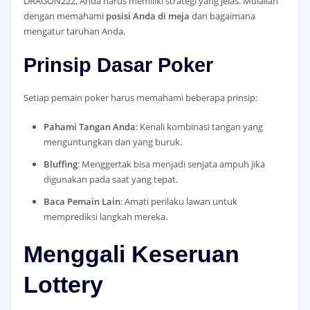
DRAGON222, Anda harus memiliki strategi yang jelas. Mulailah
dengan memahami
posisi Anda di meja
dan bagaimana
mengatur taruhan Anda.
Prinsip Dasar Poker
Setiap pemain poker harus memahami beberapa prinsip:
Pahami Tangan Anda
: Kenali kombinasi tangan yang
menguntungkan dan yang buruk.
Bluffing
: Menggertak bisa menjadi senjata ampuh jika
digunakan pada saat yang tepat.
Baca Pemain Lain
: Amati perilaku lawan untuk
memprediksi langkah mereka.
Menggali Keseruan
Lottery