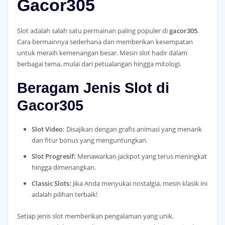
Gacor305
Slot adalah salah satu permainan paling populer di
gacor305
.
Cara bermainnya sederhana dan memberikan kesempatan
untuk meraih kemenangan besar. Mesin slot hadir dalam
berbagai tema, mulai dari petualangan hingga mitologi.
Beragam Jenis Slot di
Gacor305
Slot Video:
Disajikan dengan grafis animasi yang menarik
dan fitur bonus yang menguntungkan.
Slot Progresif:
Menawarkan jackpot yang terus meningkat
hingga dimenangkan.
Classic Slots:
Jika Anda menyukai nostalgia, mesin klasik ini
adalah pilihan terbaik!
Setiap jenis slot memberikan pengalaman yang unik.